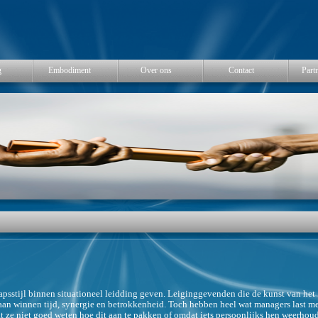
g
Embodiment
Over ons
Contact
Part
hapsstijl binnen situationeel leidding geven. Leiginggevenden die de kunst van het
aan winnen tijd, synergie en betrokkenheid. Toch hebben heel wat managers last m
 ze niet goed weten hoe dit aan te pakken of omdat iets persoonlijks hen weerhoud