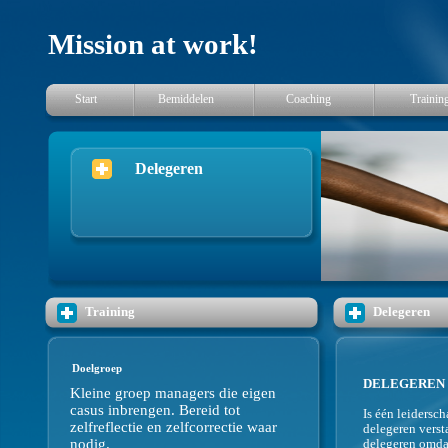
Mission at work!
Start
Bemiddelen
Coaching
Trainin
Delegeren
Training
Delegeren
Doelgroep
DELEGEREN
Kleine groep managers die eigen
casus inbrengen. Bereid tot
Is één leidersc
zelfreflectie en zelfcorrectie waar
delegeren verst
nodig.
delegeren omdat