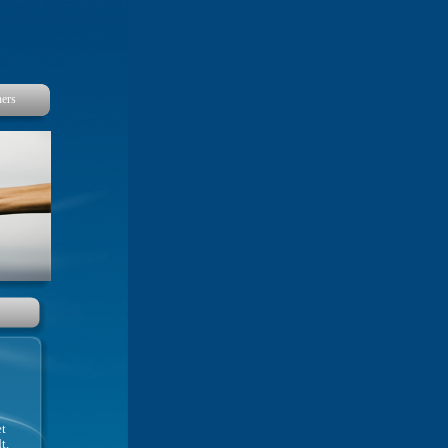
ners
et
t.