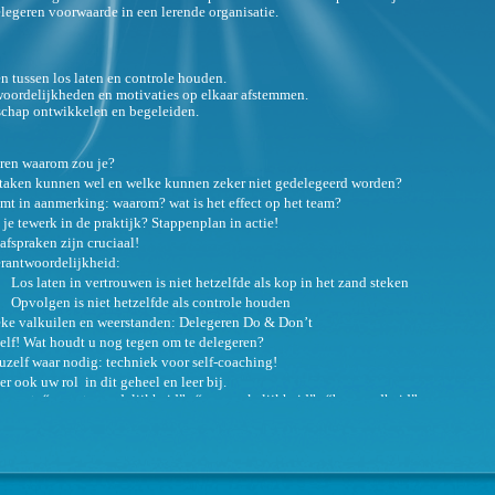
legeren voorwaarde in een lerende organisatie.
n tussen los laten en controle houden.
woordelijkheden en motivaties op elkaar afstemmen.
rschap ontwikkelen en begeleiden.
ren waarom zou je?
taken kunnen wel en welke kunnen zeker niet gedelegeerd worden?
mt in aanmerking: waarom? wat is het effect op het team?
je tewerk in de praktijk? Stappenplan in actie!
fspraken zijn cruciaal!
rantwoordelijkheid:
Los laten in vertrouwen is niet hetzelfde als kop in het zand steken
Opvolgen is niet hetzelfde als controle houden
eke valkuilen en weerstanden: Delegeren Do & Don’t
elf! Wat houdt u nog tegen om te delegeren?
uzelf waar nodig: techniek voor self-coaching!
r ook uw rol in dit geheel en leer bij.
u met: “verantwoordelijkheid” , “aansprakelijkheid” , “bevoegdheid”.
met alle excusen om tegen beter weten in zelf controle te houden
 direct toegepast. U gebruikt uw werkrealiteit als casus. U gaat stapsgewijs aan de 
t in het balans houden tussen los laten en controle houden op een constructieve