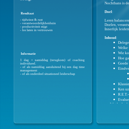
Nochthans is de
Doel
:
Resultaat
- tijdwinst & rust
Leren balancere
- verantwoordelijkheidszin
Doelen, verant
- productiviteit stijgt
Innerlijk leide
- los laten in vertrouwen
Inhoud
:
Delege
Welke 
Wie ko
Informatie
Hoe ga 
1 dag + namiddag (terugkom) of coaching
Goede a
individueel.
- of als namiddag aansluitend bij een dag time
Eindve
management
- of als onderdeel situationeel leiderschap
Klassi
Ken uz
R.E.T.-
Evaluee
- Wat bedoelt 
- Komaf maken 
Methodiek
De theorie wordt
U wordt gecoach